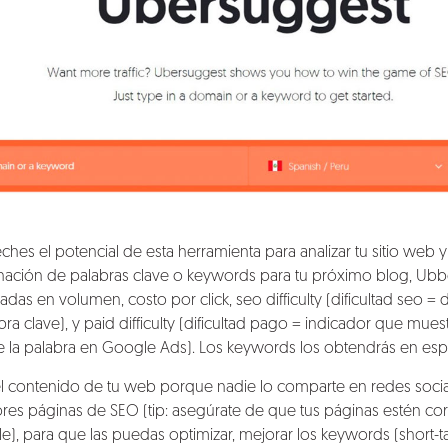
es el potencial de esta herramienta para analizar tu sitio web y 
ación de palabras clave o keywords para tu próximo blog, Ubb
s en volumen, costo por click, seo difficulty (dificultad seo = d
ra clave), y paid difficulty (dificultad pago = indicador que mues
 la palabra en Google Ads). Los keywords los obtendrás en es
l contenido de tu web porque nadie lo comparte en redes soci
ores páginas de SEO (tip: asegúrate de que tus páginas estén c
le
), para que las puedas optimizar, mejorar los keywords (short-tail