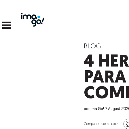
BLOG
4 HE
PARA 
COMP
por Ima Go!
7
August
202
Comparte este artículo: