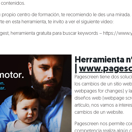
 contenidos.
 propio centro de formación, te recomiendo le des una mirada. 
e en esta herramienta, te invito a ver el siguiente video:
est, herramienta gratuita para buscar keywords –
https://www.
Herramienta n
|
www.pagescr
Pagescreen tiene dos soluc
los cambios de un sitio web
webpages for changes) y la o
diseños web (webpage scree
artículo, nos vamos a intere
cambios de un website.
Pagescreen nos permite co
competencia realiza algún c