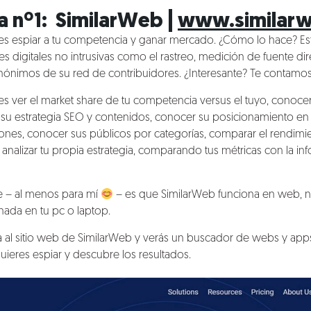
 nº1: SimilarWeb |
www.similar
 espiar a tu competencia y ganar mercado. ¿Cómo lo hace? Esta
 digitales no intrusivas como el rastreo, medición de fuente dir
nimos de su red de contribuidores. ¿Interesante? Te contamos
 ver el market share de tu competencia versus el tuyo, conocer
er su estrategia SEO y contenidos, conocer su posicionamiento en 
ones, conocer sus públicos por categorías, comparar el rendimie
analizar tu propia estrategia, comparando tus métricas con la in
te – al menos para mí
– es que SimilarWeb funciona en web, n
nada en tu pc o laptop.
 al sitio web de SimilarWeb y verás un buscador de webs y apps,
uieres espiar y descubre los resultados.