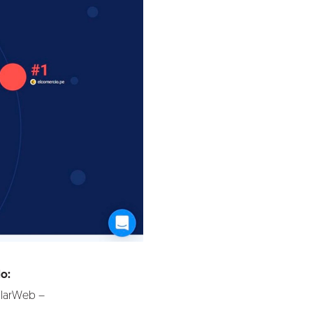
lo:
ilarWeb –