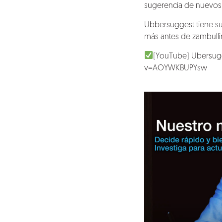
sugerencia de nuevos
Ubbersuggest tiene su
más antes de zambullirt
[YouTube] Ubersugg
v=AOYWKBUPYsw