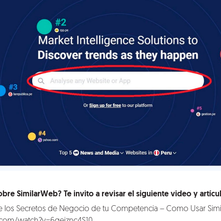
re SimilarWeb? Te invito a revisar el siguiente video y artícu
 los Secretos de Negocio de tu Competencia – Como Usar Sim
.com/watch?v=6qeiznc4S10