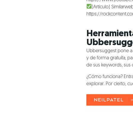
Blog
[Artículo] Similarw
https://rockcontent.c
Talento
Conversemos
Herramient
Ubbersugge
Ubbersuggest pone a 
y de forma gratuita, p
de sus keywords, sus c
¿Cómo funciona? Entra
explorar. Por cierto, 