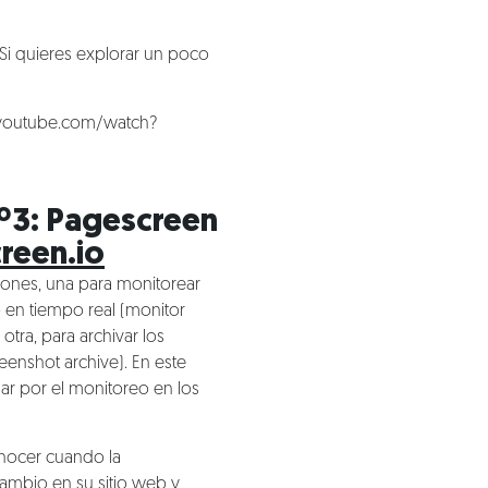
Si quieres explorar un poco
youtube.com/watch?
º3: Pagescreen
een.io
iones, una para monitorear
 en tiempo real (monitor
tra, para archivar los
nshot archive). En este
sar por el monitoreo en los
nocer cuando la
ambio en su sitio web y