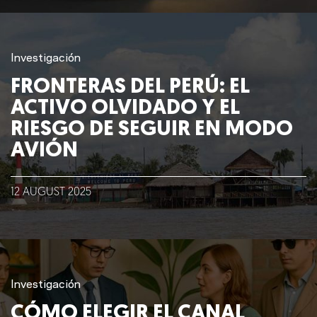
Nosotros
Clientes
Investigación
FRONTERAS DEL PERÚ: EL
Lo que hacemos
ACTIVO OLVIDADO Y EL
RIESGO DE SEGUIR EN MODO
Blog
AVIÓN
Talento
12
AUGUST
2025
Conversemos
Investigación
CÓMO ELEGIR EL CANAL