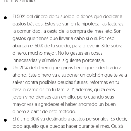
Es muy sencillo:
El 50% del dinero de tu sueldo lo tienes que dedicar a
gastos básicos. Estos se van en la hipoteca, las facturas,
la comunidad, la cesta de la compra del mes, etc. Son
gastos que tienes que llevar a cabo sí o sí. Por eso
abarcan el 50% de tu sueldo, para prevenir. Si te sobra
dinero, mucho mejor. No lo gastes en cosas
innecesarias y súmalo al siguiente porcentaje.
Nosotros
Un 20% del dinero que ganas tiene que ir dedicado al
ahorro. Este dinero va a suponer un colchón que te va a
Clientes
salvar contra posibles deudas futuras, reformas en tu
casa o cambios en tu familia. Y, además, quizá eres
Lo que hacemos
joven y no pienses aún en ello, pero cuando seas
mayor vas a agradecer el haber ahorrado un buen
dinero a partir de este método.
Blog
El último 30% va destinado a gastos personales. Es decir,
todo aquello que puedas hacer durante el mes. Quizá