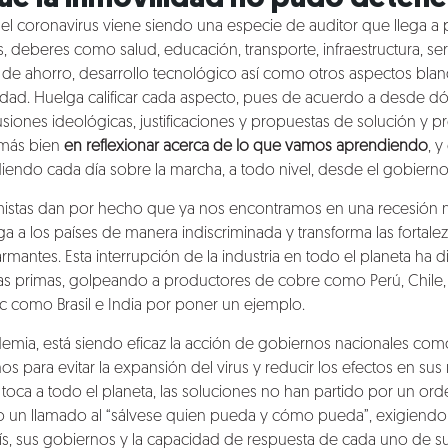
, el coronavirus viene siendo una especie de auditor que llega a
, deberes como salud, educación, transporte, infraestructura, ser
 de ahorro, desarrollo tecnológico así como otros aspectos blan
idad. Huelga calificar cada aspecto, pues de acuerdo a desde
usiones ideológicas, justificaciones y propuestas de solución y
o más bien
en reflexionar acerca de lo que vamos aprendiendo
, 
ndo cada día sobre la marcha, a todo nivel, desde el gobierno 
istas dan por hecho que ya nos encontramos en una recesión m
ga a los países de manera indiscriminada y transforma las fortal
armantes. Esta interrupción de la industria en todo el planeta ha
as primas, golpeando a productores de cobre como Perú, Chil
c como Brasil e India por poner un ejemplo.
demia, está siendo eficaz la acción de gobiernos nacionales com
s para evitar la expansión del virus y reducir los efectos en sus 
toca a todo el planeta, las soluciones no han partido por un ord
do un llamado al “sálvese quien pueda y cómo pueda”, exigiendo
s, sus gobiernos y la capacidad de respuesta de cada uno de su