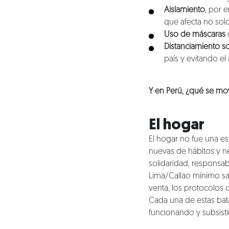
Aislamiento
, por 
que afecta no solo
Uso de máscaras
Distanciamiento so
país y evitando el
Y en Perú, ¿qué se mo
El hogar
El hogar no fue una es
Nosotros
nuevas de hábitos y ne
solidaridad, responsab
Clientes
Lima/Callao mínimo sa
venta, los protocolos 
Lo que hacemos
Cada una de estas bata
funcionando y subsistir