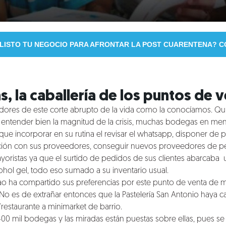
 LISTO TU NEGOCIO PARA AFRONTAR LA POST CUARENTENA? 
, la caballería de los puntos de 
adores de este corte abrupto de la vida como la conocíamos. Qui
n entender bien la magnitud de la crisis, muchas bodegas en me
ue incorporar en su rutina el revisar el whatsapp, disponer de p
relación con sus proveedores, conseguir nuevos proveedores de p
ristas ya que el surtido de pedidos de sus clientes abarcaba un
cohol gel, todo eso sumado a su inventario usual.
ao ha compartido sus preferencias por este punto de venta de 
a. No es de extrañar entonces que la Pastelería San Antonio hay
restaurante a minimarket de barrio.
400 mil bodegas y las miradas están puestas sobre ellas, pues s