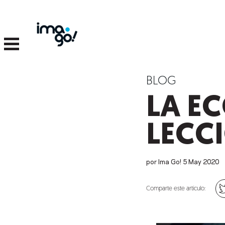
BLOG
LA E
LECC
por Ima Go!
5
May
2020
Comparte este artículo: