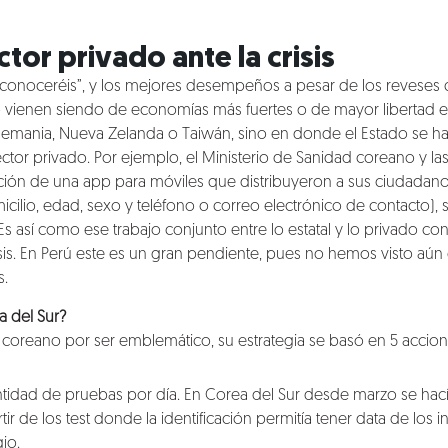
tor privado ante la crisis
os conoceréis”, y los mejores desempeños a pesar de los reveses
 vienen siendo de economías más fuertes o de mayor libertad
 Alemania, Nueva Zelanda o Taiwán, sino en donde el Estado se h
ctor privado. Por ejemplo, el Ministerio de Sanidad coreano y l
ción de una app para móviles que distribuyeron a sus ciudadano
cilio, edad, sexo y teléfono o correo electrónico de contacto), 
s así como ese trabajo conjunto entre lo estatal y lo privado c
isis. En Perú este es un gran pendiente, pues no hemos visto aún 
s.
 del Sur?
 coreano por ser emblemático, su estrategia se basó en 5 accion
tidad de pruebas por día. En Corea del Sur desde marzo se hací
artir de los test donde la identificación permitía tener data de los
io.