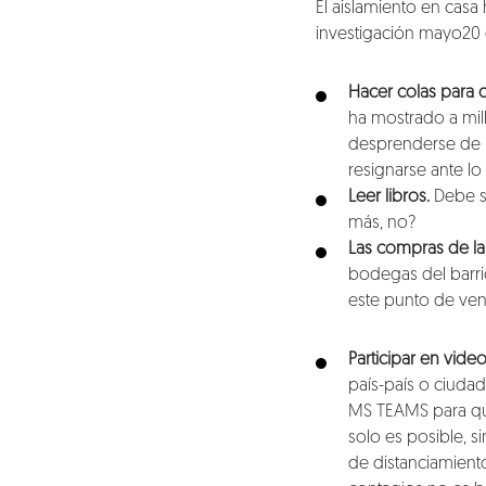
Blog
El aislamiento en cas
investigación mayo20 
Talento
Hacer colas para
Conversemos
ha mostrado a mill
desprenderse de la
resignarse ante lo
Leer libros.
Debe se
más, no?
Las compras de l
bodegas del barri
este punto de vent
Participar en vide
país-país o ciuda
MS TEAMS para que
solo es posible, 
de distanciamiento