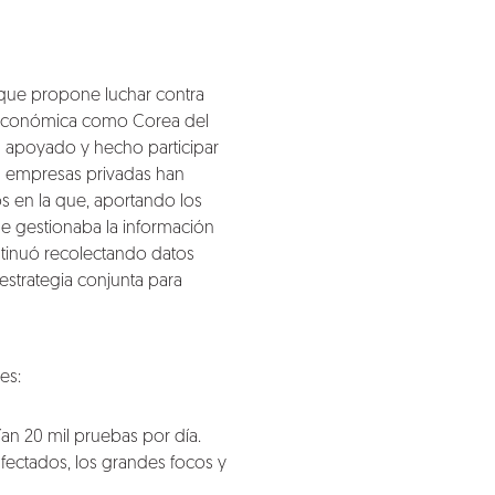
 que propone luchar contra
 económica como Corea del
a apoyado y hecho participar
as empresas privadas han
s en la que, aportando los
se gestionaba la información
ontinuó recolectando datos
estrategia conjunta para
es:
an 20 mil pruebas por día.
 infectados, los grandes focos y