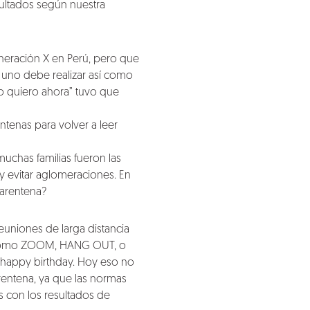
sultados según nuestra
neración X en Perú, pero que
ue uno debe realizar así como
lo quiero ahora” tuvo que
tenas para volver a leer
uchas familias fueron las
y evitar aglomeraciones. En
uarentena?
euniones de larga distancia
os como ZOOM, HANG OUT, o
 happy birthday. Hoy eso no
rentena, ya que las normas
s con los resultados de