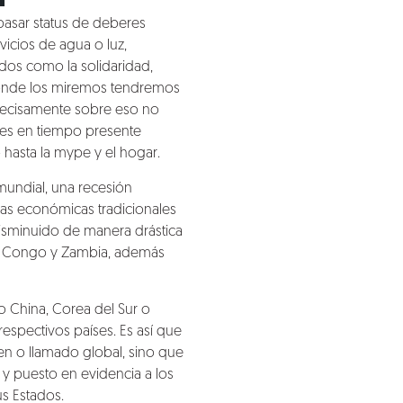
 pasar status de deberes
vicios de agua o luz,
dos como la solidaridad,
 dónde los miremos tendremos
 precisamente sobre eso no
y es en tiempo presente
hasta la mype y el hogar.
undial, una recesión
ezas económicas tradicionales
 disminuido de manera drástica
e, Congo y Zambia, además
o China, Corea del Sur o
respectivos países. Es así que
en o llamado global, sino que
 y puesto en evidencia a los
s Estados.