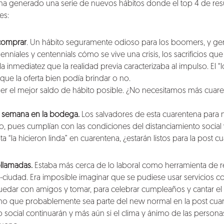
a ha generado una serie de nuevos hábitos donde el top 4 de re
es:
 comprar
. Un hábito seguramente odioso para los boomers, y ge
enniales y centennials cómo se vive una crisis, los sacrificios q
 inmediatez que la realidad previa caracterizaba al impulso. El “
 que la oferta bien podía brindar o no.
r el mejor saldo de hábito posible. ¿No necesitamos más cuaren
a semana en la bodega.
Los salvadores de esta cuarentena para m
o, pues cumplían con las condiciones del distanciamiento social 
a “la hicieron linda” en cuarentena, ¿estarán listos para la post c
ollamadas.
Estaba más cerca de lo laboral como herramienta de r
d-ciudad. Era imposible imaginar que se pudiese usar servici
dar con amigos y tomar, para celebrar cumpleaños y cantar el
sino que probablemente sea parte del new normal en la post cua
 social continuarán y más aún si el clima y ánimo de las persona