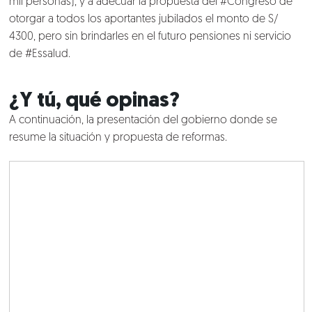
mil personas), y a adecuar la propuesta del #Congreso de
otorgar a todos los aportantes jubilados el monto de S/
Clientes
4300, pero sin brindarles en el futuro pensiones ni servicio
de #Essalud.
Lo que hacemos
¿Y tú, qué opinas?
Blog
A continuación, la presentación del gobierno donde se
resume la situación y propuesta de reformas.
Talento
Conversemos