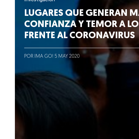
Lo que hacemos
LUGARES QUE GENERAN M
CONFIANZA Y TEMOR A LO
Blog
FRENTE AL CORONAVIRUS
Talento
Conversemos
POR IMA GO!
5
MAY
2020