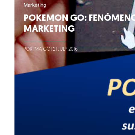
Lo que hacemos
Marketing
POKEMON GO: FENÓMENO
Blog
MARKETING
Talento
POR IMA GO!
21
JULY
2016
Conversemos