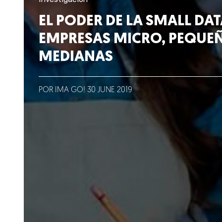
Lo que hacemos
EL PODER DE LA SMALL DA
EMPRESAS MICRO, PEQUEÑ
Blog
MEDIANAS
Talento
Conversemos
POR IMA GO!
30
JUNE
2019