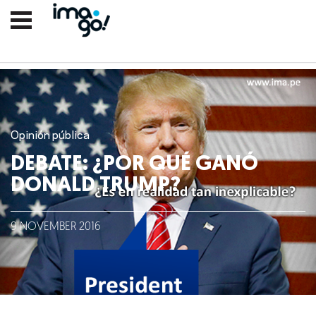
Opinión pública
DEBATE: ¿POR QUÉ GANÓ
DONALD TRUMP?
Nosotros
9
NOVEMBER
2016
Clientes
Lo que hacemos