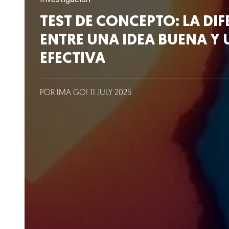
Lo que hacemos
TEST DE CONCEPTO: LA DI
ENTRE UNA IDEA BUENA Y
Blog
EFECTIVA
Talento
Conversemos
POR IMA GO!
11
JULY
2025