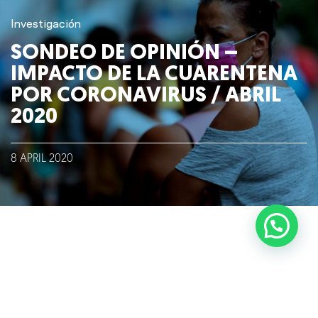
Investigación
Blog
SONDEO DE OPINIÓN –
Talento
IMPACTO DE LA CUARENTENA
POR CORONAVIRUS / ABRIL
Conversemos
2020
8
APRIL
2020