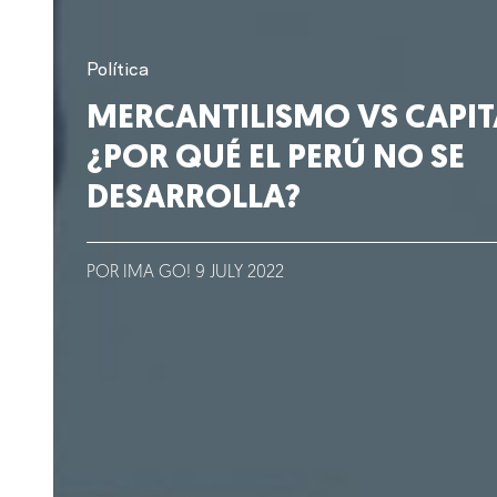
Clientes
Política
Lo que hacemos
MERCANTILISMO VS CAPIT
¿POR QUÉ EL PERÚ NO SE
Blog
DESARROLLA?
Talento
Conversemos
POR IMA GO!
9
JULY
2022