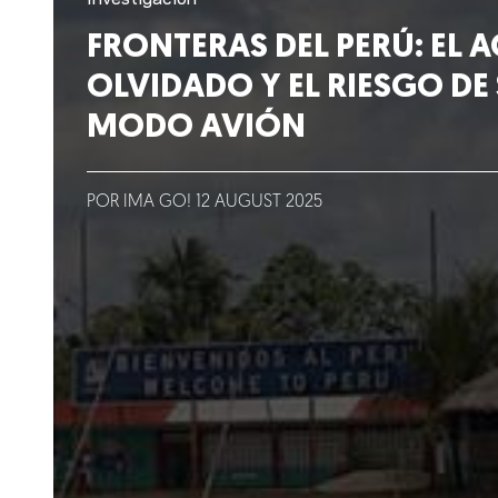
Lo que hacemos
FRONTERAS DEL PERÚ: EL 
OLVIDADO Y EL RIESGO DE
Blog
MODO AVIÓN
Talento
Conversemos
POR IMA GO!
12
AUGUST
2025