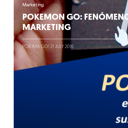
Lo que hacemos
Marketing
POKEMON GO: FENÓMENO
Blog
MARKETING
Talento
POR IMA GO!
21
JULY
2016
Conversemos