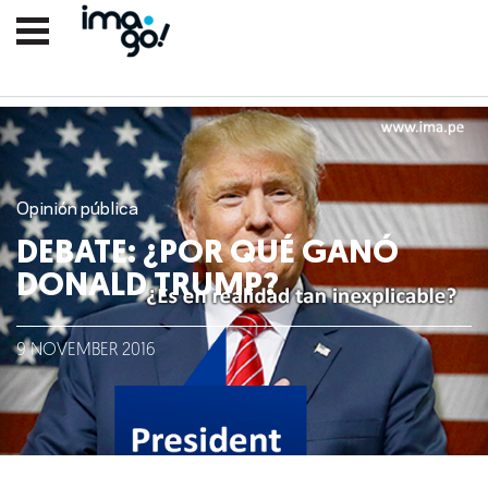
Opinión pública
DEBATE: ¿POR QUÉ GANÓ
DONALD TRUMP?
Nosotros
9
NOVEMBER
2016
Clientes
Lo que hacemos