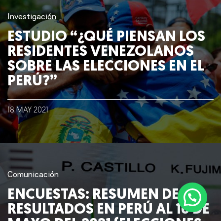
Lo que hacemos
Investigación
ESTUDIO “¿QUÉ PIENSAN LOS
Blog
RESIDENTES VENEZOLANOS
SOBRE LAS ELECCIONES EN EL
Talento
PERÚ?”
Conversemos
18
MAY
2021
Comunicación
ENCUESTAS: RESUMEN DE
RESULTADOS EN PERÚ AL 16 DE