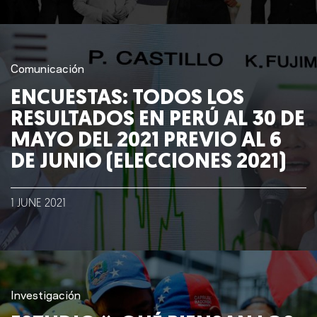
Comunicación
Nosotros
ENCUESTAS: TODOS LOS
RESULTADOS EN PERÚ AL 30 DE
Clientes
MAYO DEL 2021 PREVIO AL 6
DE JUNIO (ELECCIONES 2021)
Lo que hacemos
1
JUNE
2021
Blog
Talento
Conversemos
Investigación