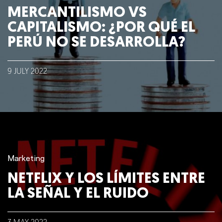
MERCANTILISMO VS
CAPITALISMO: ¿POR QUÉ EL
PERÚ NO SE DESARROLLA?
9
JULY
2022
Nosotros
Clientes
Lo que hacemos
Marketing
Blog
NETFLIX Y LOS LÍMITES ENTRE
LA SEÑAL Y EL RUIDO
Talento
Conversemos