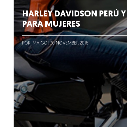
Lo que hacemos
HARLEY DAVIDSON PERÚ 
Blog
PARA MUJERES
Talento
POR IMA GO!
30
NOVEMBER
2016
Conversemos