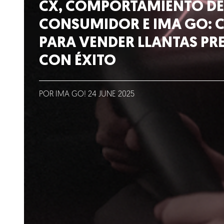
Lo que hacemos
CX, COMPORTAMIENTO DE
CONSUMIDOR E IMA GO: 
Blog
PARA VENDER LLANTAS P
CON ÉXITO
Talento
Conversemos
POR IMA GO!
24
JUNE
2025