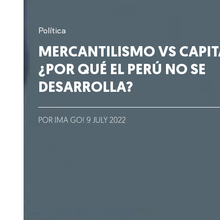
Clientes
Política
Lo que hacemos
MERCANTILISMO VS CAPIT
¿POR QUÉ EL PERÚ NO SE
Blog
DESARROLLA?
Talento
Conversemos
POR IMA GO!
9
JULY
2022