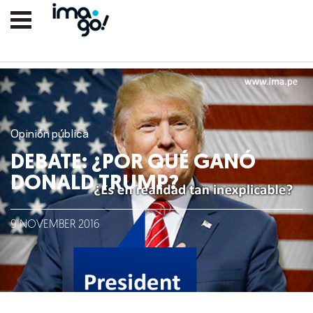
Opinión pública
DEBATE: ¿POR QUÉ GANÓ
DONALD TRUMP?
Nosotros
9
NOVEMBER
2016
Clientes
Lo que hacemos