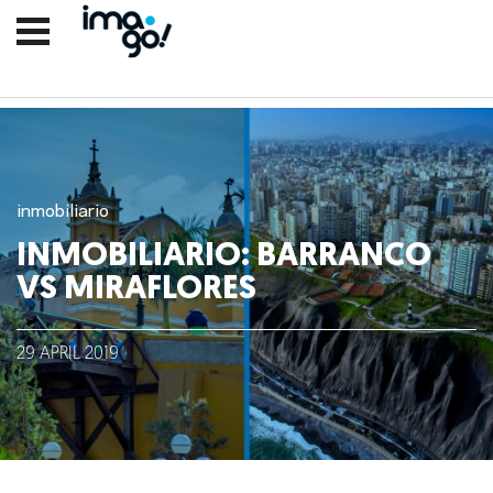
inmobiliario
INMOBILIARIO: BARRANCO
VS MIRAFLORES
Nosotros
29
APRIL
2019
Clientes
Lo que hacemos