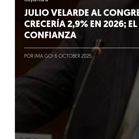
Lo que hacemos
JULIO VELARDE AL CONGR
CRECERÍA 2,9% EN 2026; EL
Blog
CONFIANZA
Talento
Conversemos
POR IMA GO!
6
OCTOBER
2025