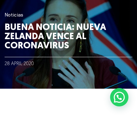
Blog
Noticias
BUENA NOTICIA: NUEVA
Talento
ZELANDA VENCE AL
CORONAVIRUS
Conversemos
28
APRIL
2020