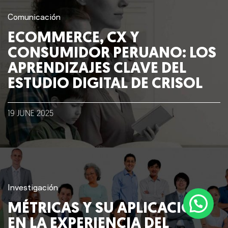
Lo que hacemos
Comunicación
ECOMMERCE, CX Y
Blog
CONSUMIDOR PERUANO: LOS
APRENDIZAJES CLAVE DEL
Talento
ESTUDIO DIGITAL DE CRISOL
Conversemos
19
JUNE
2025
Investigación
MÉTRICAS Y SU APLICACIÓN
EN LA EXPERIENCIA DEL