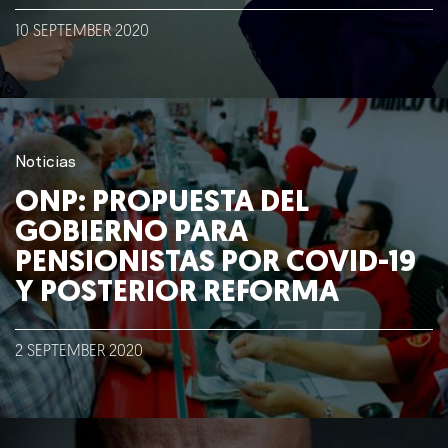
10
SEPTEMBER
2020
Nosotros
Clientes
Noticias
Lo que hacemos
ONP: PROPUESTA DEL
GOBIERNO PARA
Blog
PENSIONISTAS POR COVID-19
Y POSTERIOR REFORMA
Talento
Conversemos
2
SEPTEMBER
2020