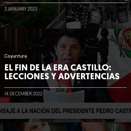
3
JANUARY
2023
Nosotros
Clientes
Lo que hacemos
Coyuntura
EL FIN DE LA ERA CASTILLO:
Blog
LECCIONES Y ADVERTENCIAS
Talento
14
DECEMBER
2022
Conversemos